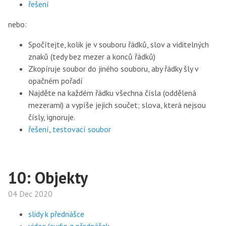
řešení
nebo:
Spočítejte, kolik je v souboru řádků, slov a viditelných
znaků (tedy bez mezer a konců řádků)
Zkopíruje soubor do jiného souboru, aby řádky šly v
opačném pořadí
Najděte na každém řádku všechna čísla (oddělená
mezerami) a vypíše jejich součet; slova, která nejsou
čísly, ignoruje.
řešení
,
testovací soubor
10: Objekty
04 Dec 2020
slidy k přednášce