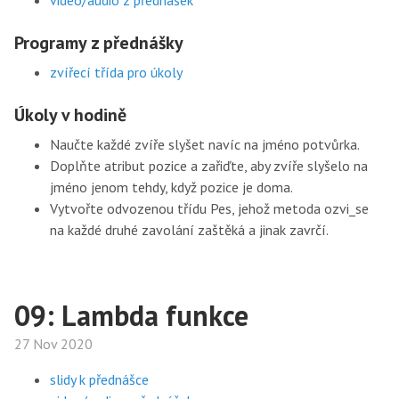
video/audio z přednášek
Programy z přednášky
zvířecí třída pro úkoly
Úkoly v hodině
Naučte každé zvíře slyšet navíc na jméno potvůrka.
Doplňte atribut pozice a zařiďte, aby zvíře slyšelo na
jméno jenom tehdy, když pozice je doma.
Vytvořte odvozenou třídu Pes, jehož metoda ozvi_se
na každé druhé zavolání zaštěká a jinak zavrčí.
09: Lambda funkce
27 Nov 2020
slidy k přednášce