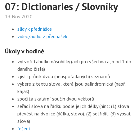
07: Dictionaries / Slovníky
13 Nov 2020
slidy k přednášce
video/audio z přednášek
Úkoly v hodině
vytvoří tabulku násobilky (a×b pro všechna a, b od 1 do
daného čísla)
zjistí průnik dvou (neuspořádaných) seznamů
vybere z textu slova, která jsou palindromická (např.
kajak)
spočítá skalární součin dvou vektorů
seřadí slova na řádku podle jejich délky (hint: (1) slova
převést na dvojice (délka, slovo), (2) setřídit, (3) vypsat
slova)
řešení