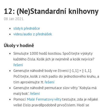
12: (Ne)Standardní knihovny
08 Jan 2021
slidy k přednášce
video/audio z přednášek
Úkoly v hodině
Simulujte 1000 hodů kostkou. Spočítejte výskyty
každého čísla. Kolik jich je nejméně a kolik nejvíce?
řešení
Generujte náhodně body ve čtverci [-1,1] × [-1,1].
Počítejte, kolik z nich padlo do jednotkového kruhu, a
tím aproximujte π.
řešení
Generujte náhodně permutace slov věty “Kobyla má
malý bok”.
řešení
Pomocí
Malé Fermatovy věty
testujte, zda je nějaké
velké číslo pravděpodobně prvočíslem. Hodí se