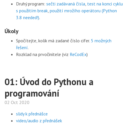
Druhý program:
sečti zadávaná čísla
,
test na konci cyklu
s použitím break
,
použití mrožího operátoru (Python
3.8 needed!)
.
Úkoly
Spočítejte, kolik má zadané číslo cifer.
5 možných
řešení
.
Rozklad na prvočinitele (viz
ReCodEx
)
01: Úvod do Pythonu a
programování
02 Oct 2020
slidy k přednášce
video/audio z přednášek