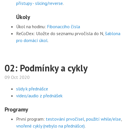
přístupy - slicing/reverse
.
Úkoly
Úkol na hodinu:
Fibonacciho čísla
ReCoDex: Uložte do seznamu prvočísla do N,
šablona
pro domácí úkol
.
02: Podmínky a cykly
09 Oct 2020
slidy k přednášce
video/audio z přednášek
Programy
První program:
testování prvočísel
,
použití while/else
,
vnořené cykly (nebylo na přednášce)
.