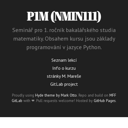
P1M (
NMIN111
)
Seminář pro 1. ročník bakalářského studia
matematiky. Obsahem kursu jsou základy
programování v jazyce Python.
Seznam lekcí
Info o kurzu
stránky M. Mareše
GitLab project
Proudly using
Hyde theme by Mark Otto
. Repo and build on
MFF
GitLab
with ❤︎. Pull requests welcome! Hosted by
GitHub Pages
.