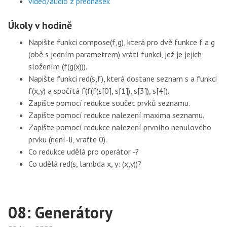
video/audio z přednášek
Úkoly v hodině
Napište funkci compose(f,g), která pro dvě funkce f a g
(obě s jedním parametrem) vrátí funkci, jež je jejich
složením (f(g(x))).
Napište funkci red(s,f), která dostane seznam s a funkci
f(x,y) a spočítá f(f(f(s[0], s[1]), s[3]), s[4]).
Zapište pomocí redukce součet prvků seznamu.
Zapište pomocí redukce nalezení maxima seznamu.
Zapište pomocí redukce nalezení prvního nenulového
prvku (není-li, vraťte 0).
Co redukce udělá pro operátor -?
Co udělá red(s, lambda x, y: (x,y))?
08: Generátory