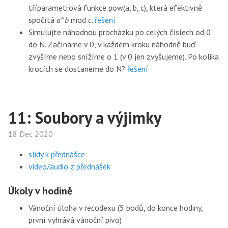
tříparametrová funkce pow(a, b, c), která efektivně
spočítá
a
^
b
mod
c
.
řešení
Simulujte náhodnou procházku po celých číslech od 0
do N. Začínáme v 0, v každém kroku náhodně buď
zvýšíme nebo snížíme o 1 (v 0 jen zvyšujeme). Po kolika
krocích se dostaneme do N?
řešení
11: Soubory a výjimky
18 Dec 2020
slidy k přednášce
video/audio z přednášek
Úkoly v hodině
Vánoční úloha v recodexu (5 bodů, do konce hodiny,
první vyhrává vánoční pivo)