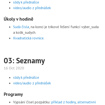
slidy k přednášce
video/audio z přednášek
Úkoly v hodině
Sudá čísla
, na konci je trikové řešení funkcí vyber_suda
a kolik_sudych.
Kvadratická rovnice
.
03: Seznamy
16 Oct 2020
slidy k přednášce
video/audio z přednášek
Programy
Vypsání čísel pozpátku:
příklad z hodiny
,
alternativní