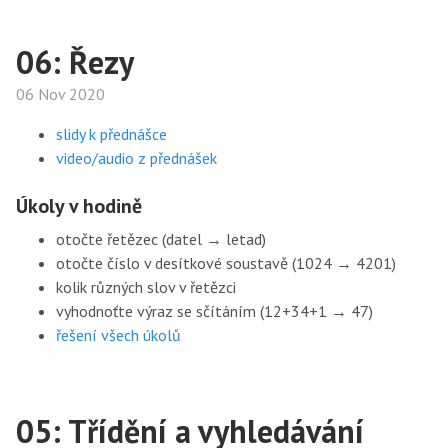
06: Řezy
06 Nov 2020
slidy k přednášce
video/audio z přednášek
Úkoly v hodině
otočte řetězec (datel → letad)
otočte číslo v desítkové soustavě (1024 → 4201)
kolik různých slov v řetězci
vyhodnoťte výraz se sčítáním (12+34+1 → 47)
řešení všech úkolů
05: Třídění a vyhledávání